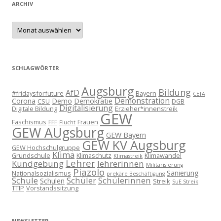
ARCHIV
Archiv
SCHLAGWÖRTER
Augsburg
Bildung
AfD
#fridaysforfuture
Bayern
CETA
Demonstration
Corona
Demo
Demokratie
CSU
DGB
Digitalisierung
Digitale Bildung
Erzieher*innenstreik
GEW
Faschismus
FFF
Frauen
Flucht
GEW AUgsburg
GEW Bayern
GEW KV Augsburg
GEW Hochschulgruppe
Klima
Grundschule
Klimaschutz
Klimawandel
Klimastreik
Lehrer
Kundgebung
lehrerinnen
Militarisierung
Piazolo
Sanierung
Nationalsozialismus
prekäre Beschäftigung
Schule
Schüler
Schülerinnen
Schulen
Streik
SuE Streik
TTIP
Vorstandssitzung
NEWSLETTER