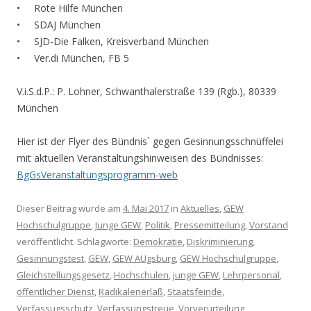
• Rote Hilfe München
• SDAJ München
• SJD-Die Falken, Kreisverband München
• Ver.di München, FB 5
V.i.S.d.P.: P. Lohner, Schwanthalerstraße 139 (Rgb.), 80339
München
Hier ist der Flyer des Bündnis` gegen Gesinnungsschnüffelei
mit aktuellen Veranstaltungshinweisen des Bündnisses:
BgGsVeranstaltungsprogramm-web
Dieser Beitrag wurde am
4. Mai 2017
in
Aktuelles
,
GEW
Hochschulgruppe
,
Junge GEW
,
Politik
,
Pressemitteilung
,
Vorstand
veröffentlicht. Schlagworte:
Demokratie
,
Diskriminierung
,
Gesinnungstest
,
GEW
,
GEW AUgsburg
,
GEW Hochschulgruppe
,
Gleichstellungsgesetz
,
Hochschulen
,
junge GEW
,
Lehrpersonal
,
öffentlicher Dienst
,
Radikalenerlaß
,
Staatsfeinde
,
Verfassugsschutz
,
Verfassungstreue
,
Vorverurteilung
,