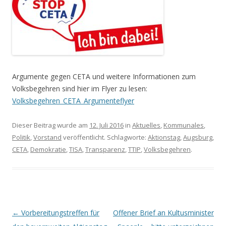
Argumente gegen CETA und weitere Informationen zum
Volksbegehren sind hier im Flyer zu lesen:
Volksbegehren_CETA_Argumenteflyer
Dieser Beitrag wurde am
12. Juli 2016
in
Aktuelles
,
Kommunales
,
Politik
,
Vorstand
veröffentlicht. Schlagworte:
Aktionstag
,
Augsburg
,
CETA
,
Demokratie
,
TISA
,
Transparenz
,
TTIP
,
Volksbegehren
.
Beitrags-
←
Vorbereitungstreffen für
Offener Brief an Kultusminister