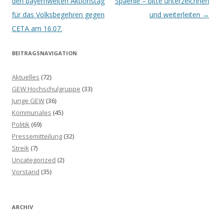
Navigation
den bayernweiten Aktionstag
Spaenle – bitte unterzeichnen
für das Volksbegehren gegen
und weiterleiten
→
CETA am 16.07.
BEITRAGSNAVIGATION
Aktuelles
(72)
GEW Hochschulgruppe
(33)
Junge GEW
(36)
Kommunales
(45)
Politik
(69)
Pressemitteilung
(32)
Streik
(7)
Uncategorized
(2)
Vorstand
(35)
ARCHIV