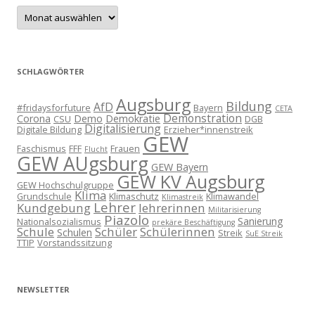
Archiv
SCHLAGWÖRTER
Augsburg
Bildung
AfD
#fridaysforfuture
Bayern
CETA
Demonstration
Corona
Demo
Demokratie
CSU
DGB
Digitalisierung
Digitale Bildung
Erzieher*innenstreik
GEW
Faschismus
FFF
Frauen
Flucht
GEW AUgsburg
GEW Bayern
GEW KV Augsburg
GEW Hochschulgruppe
Klima
Grundschule
Klimaschutz
Klimawandel
Klimastreik
Lehrer
Kundgebung
lehrerinnen
Militarisierung
Piazolo
Sanierung
Nationalsozialismus
prekäre Beschäftigung
Schule
Schüler
Schülerinnen
Schulen
Streik
SuE Streik
TTIP
Vorstandssitzung
NEWSLETTER